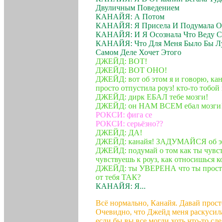
Двуличным Поведением
КАНАЙЯ: А Потом
КАНАЙЯ: Я Присела И Подумала О
КАНАЙЯ: И Я Осознала Что Веду С
КАНАЙЯ: Что Для Меня Было Бы Лу
Самом Деле Хочет Этого
ДЖЕЙД: ВОТ!
ДЖЕЙД: ВОТ ОНО!
ДЖЕЙД: вот об этом я и говорю, ка
просто отпустила роуз! кто-то тобо
ДЖЕЙД: дирк ЕБАЛ тебе мозги!
ДЖЕЙД: он НАМ ВСЕМ ебал мозги!
РОКСИ: фига се
РОКСИ: серьёзно??
ДЖЕЙД: ДА!
ДЖЕЙД: канайя! ЗАДУМАЙСЯ об эт
ДЖЕЙД: подумай о том как ты чув
чувствуешь к роуз, как относишься к
ДЖЕЙД: ты УВЕРЕНА что ты просто.
от тебя ТАК?
КАНАЙЯ: Я...
Всё нормально, Канайя. Давай прост
Очевидно, что Джейд меня раскусила
если бы вы все могли хоть что-то сд