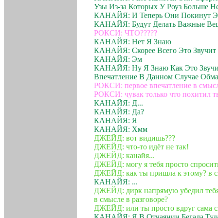
Узы Из-за Которых У Роуз Больше 
КАНАЙЯ: И Теперь Они Покинут Эт
КАНАЙЯ: Будут Делать Важные Вещ
РОКСИ: ЧТО?????
КАНАЙЯ: Нет Я Знаю
КАНАЙЯ: Скорее Всего Это Звучит
КАНАЙЯ: Эм
КАНАЙЯ: Ну Я Знаю Как Это Звучи
Впечатление В Данном Случае Обм
РОКСИ: первое впечатление в смыс
РОКСИ: чувак только что похитил 
КАНАЙЯ: Д...
КАНАЙЯ: Да?
КАНАЙЯ: Я
КАНАЙЯ: Хмм
ДЖЕЙД: вот видишь???
ДЖЕЙД: что-то идёт не так!
ДЖЕЙД: канайя...
ДЖЕЙД: могу я тебя просто спросит
ДЖЕЙД: как ты пришла к этому? в с
КАНАЙЯ: ...
ДЖЕЙД: дирк напрямую убедил тебя 
в смысле в разговоре?
ДЖЕЙД: или ты просто вдруг сама с
КАНАЙЯ: Я В Отчаянии Бегала Туда