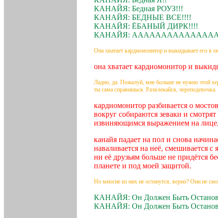
КАНАЙЯ: Бедная РОУЗ!!!
КАНАЙЯ: БЕДНЫЕ ВСЕ!!!!
КАНАЙЯ: ЁБАНЫЙ ДИРК!!!!
КАНАЙЯ: АААААААААААААА
Она хватает кардиомонитор и выкидывает его в о
она хватает кардиомонитор и выкид
Ладно, да. Пожалуй, мне больше не нужно этой хе
ты сама справишься. Развлекайся, череподевочка.
кардиомонитор разбивается о мостов
вокруг собираются зеваки и смотрят 
извиняющимся выражением на лице,
канайя падает на пол и снова начина
наваливается на неё, смешивается с
ни её друзьям больше не придётся бе
планете и под моей защитой.
Но многие из них не останутся, верно? Они не смо
КАНАЙЯ: Он Должен Быть Остановл
КАНАЙЯ: Он Должен Быть Остановл