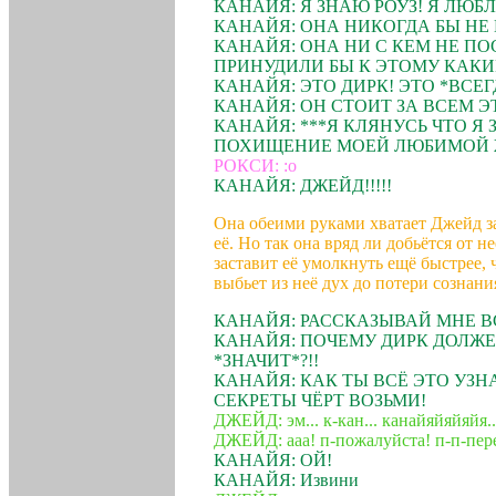
КАНАЙЯ: Я ЗНАЮ РОУЗ! Я ЛЮБЛ
КАНАЙЯ: ОНА НИКОГДА БЫ НЕ
КАНАЙЯ: ОНА НИ С КЕМ НЕ ПОС
ПРИНУДИЛИ БЫ К ЭТОМУ КАКИ
КАНАЙЯ: ЭТО ДИРК! ЭТО *ВСЕГ
КАНАЙЯ: ОН СТОИТ ЗА ВСЕМ ЭТ
КАНАЙЯ: ***Я КЛЯНУСЬ ЧТО Я
ПОХИЩЕНИЕ МОЕЙ ЛЮБИМОЙ 
РОКСИ: :o
КАНАЙЯ: ДЖЕЙД!!!!!
Она обеими руками хватает Джейд за
её. Но так она вряд ли добьётся от н
заставит её умолкнуть ещё быстрее, 
выбьет из неё дух до потери сознани
КАНАЙЯ: РАССКАЗЫВАЙ МНЕ В
КАНАЙЯ: ПОЧЕМУ ДИРК ДОЛЖЕ
*ЗНАЧИТ*?!!
КАНАЙЯ: КАК ТЫ ВСЁ ЭТО УЗН
СЕКРЕТЫ ЧЁРТ ВОЗЬМИ!
ДЖЕЙД: эм... к-кан... канайяйяйяйя..
ДЖЕЙД: ааа! п-пожалуйста! п-п-пере
КАНАЙЯ: ОЙ!
КАНАЙЯ: Извини