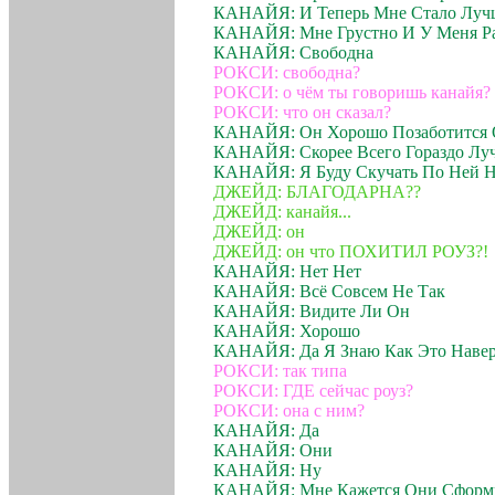
КАНАЙЯ: И Теперь Мне Стало Луч
КАНАЙЯ: Мне Грустно И У Меня Ра
КАНАЙЯ: Свободна
РОКСИ: свободна?
РОКСИ: о чём ты говоришь канайя?
РОКСИ: что он сказал?
КАНАЙЯ: Он Хорошо Позаботится 
КАНАЙЯ: Скорее Всего Гораздо Луч
КАНАЙЯ: Я Буду Скучать По Ней Но
ДЖЕЙД: БЛАГОДАРНА??
ДЖЕЙД: канайя...
ДЖЕЙД: он
ДЖЕЙД: он что ПОХИТИЛ РОУЗ?!
КАНАЙЯ: Нет Нет
КАНАЙЯ: Всё Совсем Не Так
КАНАЙЯ: Видите Ли Он
КАНАЙЯ: Хорошо
КАНАЙЯ: Да Я Знаю Как Это Навер
РОКСИ: так типа
РОКСИ: ГДЕ сейчас роуз?
РОКСИ: она с ним?
КАНАЙЯ: Да
КАНАЙЯ: Они
КАНАЙЯ: Ну
КАНАЙЯ: Мне Кажется Они Сформи