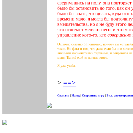
свернувшись на полу, она повторяет 
было бы остановить до того, как он
было бы знать, что делать, куда отп
времени мало. я могла бы подтолкну
вмешательства, но я не буду этого де
что отличает меня от него. и что ма
управление кого-то, кто
совершенно
Отлично сказано. Я понимаю, почему ты хотела б
такое. Но факт в том, что даже если бы они хотел
личными марионетками херувима, и отправила на т
меня. Ты всё ещё не поняла этого.
Я уже ушёл.
>
==>
Сначала
|
Назад
|
Сохранить игру
|
Вкл. автосохранен