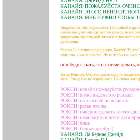
КАНАЙЯ: ДЖЕЙД! НЕТ!
КАНАЙЯ: ПОЖАЛУЙСТА ОЧНИСЬ 
КАНАЙЯ: ЭТОГО НЕПОНЯТНОГО
КАНАЙЯ: МНЕ НУЖНО ЧТОБЫ Т
Нихрена она тебе не расскажет. По крайней мере, е
сомневаюсь, что она сделает это раньше, чем я ок
продолжать глушить мой сигнал и не посмеет рискн
расстоянии.
Уловка 22 в лучшем виде, верно, Канайя? Та, кто 
получить никаких ответов. Не то чтобы ты знала, 
они будут знать, что с ними делать, 
Ха ха. Конечно. Они все просто сядут в космически
знаю. Это далеко не астрофизика. Не считая того ф
РОКСИ: канайя пожалуйста угомон
РОКСИ: я уже видела это раньше
РОКСИ: из этого её не вырвать
РОКСИ: разве что эм
РОКСИ: наверно сделать то что сдел
РОКСИ: шмальнуть в неё и дать прос
РОКСИ: блин
РОКСИ: бедная джейд :(
КАНАЙЯ: Да Бедная Джейд!
КАНАЙЯ: Бедная Я!!