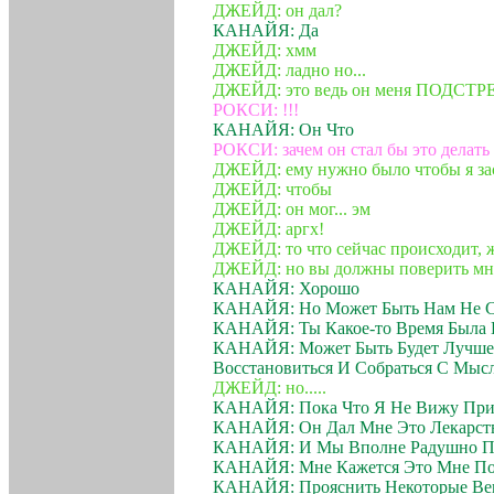
ДЖЕЙД: он дал?
КАНАЙЯ: Да
ДЖЕЙД: хмм
ДЖЕЙД: ладно но...
ДЖЕЙД: это ведь он меня ПОДСТР
РОКСИ: !!!
КАНАЙЯ: Он Что
РОКСИ: зачем он стал бы это делать
ДЖЕЙД: ему нужно было чтобы я за
ДЖЕЙД: чтобы
ДЖЕЙД: он мог... эм
ДЖЕЙД: аргх!
ДЖЕЙД: то что сейчас происходит, ж
ДЖЕЙД: но вы должны поверить мн
КАНАЙЯ: Хорошо
КАНАЙЯ: Но Может Быть Нам Не Ст
КАНАЙЯ: Ты Какое-то Время Была 
КАНАЙЯ: Может Быть Будет Лучше 
Восстановиться И Собраться С Мыс
ДЖЕЙД: но.....
КАНАЙЯ: Пока Что Я Не Вижу Прич
КАНАЙЯ: Он Дал Мне Это Лекарст
КАНАЙЯ: И Мы Вполне Радушно По
КАНАЙЯ: Мне Кажется Это Мне По
КАНАЙЯ: Прояснить Некоторые В