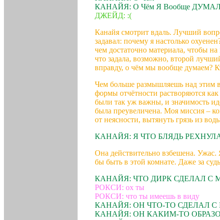
КАНАЙЯ: О Чём Я Вообще ДУМА
ДЖЕЙД: :(
Канайя смотрит вдаль. Лучший вопр
задавал: почему я настолько охуенен
чем достаточно материала, чтобы на
что задала, возможно, второй лучши
вправду, о чём мы вообще думаем? К
Чем больше размышляешь над этим во
формы отчётности растворяются как
были так уж важны, и значимость иде
была преувеличена. Моя миссия – ког
от неясности, вытянуть грязь из воды
КАНАЙЯ: Я ЧТО БЛЯДЬ РЕХНУЛАС
Она действительно взбешена. Ужас. 
бы быть в этой комнате. Даже за судь
КАНАЙЯ: ЧТО ДИРК СДЕЛАЛ С 
РОКСИ: ох ты
РОКСИ: что ты имеешь в виду
КАНАЙЯ: ОН ЧТО-ТО СДЕЛАЛ С 
КАНАЙЯ: ОН КАКИМ-ТО ОБРАЗО