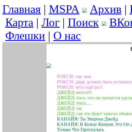
Главная
|
MSPA
Архив
|
Карта
|
Лог
|
Поиск
ВКо
Флешки
|
О нас
РОКСИ: так эмм
РОКСИ: дирк должен быть остановл
РОКСИ: чего ещё раз?
ДЖЕЙД: всего!!!
ДЖЕЙД: того, что он пытается сд
ДЖЕЙД: типа.....
ДЖЕЙД: эм
ДЖЕЙД: гав это будет тяжело объясн
КАНАЙЯ: Ты Уверена Джейд
КАНАЙЯ: В Конце Концов Это Он Д
Только Что Проснулась