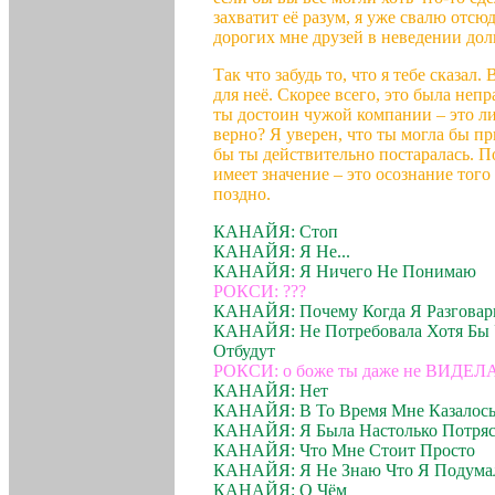
захватит её разум, я уже свалю отс
дорогих мне друзей в неведении дол
Так что забудь то, что я тебе сказал
для неё. Скорее всего, это была непр
ты достоин чужой компании – это л
верно? Я уверен, что ты могла бы пр
бы ты действительно постаралась. П
имеет значение – это осознание того
поздно.
КАНАЙЯ: Стоп
КАНАЙЯ: Я Не...
КАНАЙЯ: Я Ничего Не Понимаю
РОКСИ: ???
КАНАЙЯ: Почему Когда Я Разговар
КАНАЙЯ: Не Потребовала Хотя Бы 
Отбудут
РОКСИ: о боже ты даже не ВИДЕЛАС
КАНАЙЯ: Нет
КАНАЙЯ: В То Время Мне Казалось
КАНАЙЯ: Я Была Настолько Потряс
КАНАЙЯ: Что Мне Стоит Просто
КАНАЙЯ: Я Не Знаю Что Я Подума
КАНАЙЯ: О Чём