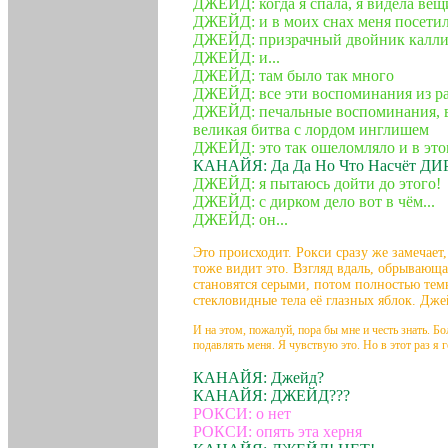
ДЖЕЙД: когда я спала, я видела вещи
ДЖЕЙД: и в моих снах меня посетила
ДЖЕЙД: призрачный двойник калл
ДЖЕЙД: и...
ДЖЕЙД: там было так много
ДЖЕЙД: все эти воспоминания из р
ДЖЕЙД: печальные воспоминания, ви
великая битва с лордом инглишем
ДЖЕЙД: это так ошеломляло и в это
КАНАЙЯ: Да Да Но Что Насчёт Д
ДЖЕЙД: я пытаюсь дойти до этого!
ДЖЕЙД: с дирком дело вот в чём...
ДЖЕЙД: он...
Это происходит. Рокси сразу же замечает
тоже видит это. Взгляд вдаль, обрывающа
становятся серыми, потом полностью тем
стекловидные тела её глазных яблок. Дже
И на этом, пожалуй, пора бы мне и честь знать. Б
подавлять меня. Я чувствую это. Но в этот раз я г
КАНАЙЯ: Джейд?
КАНАЙЯ: ДЖЕЙД???
РОКСИ: о нет
РОКСИ: опять эта херня